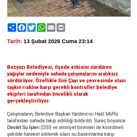
Paylaş
Facebook
Twitter
WhatsApp
Email
Print
Tarih:
13 Şubat 2026 Cuma 23:14
Bozyazı Belediyesi, ilçede etkisini sürdüren
yağışlar nedeniyle sahada çalışmalarını aralıksız
sürdürüyor. Özellikle Sini Çayı ve çevresinde olası
taşkın riskine karşı gerekli kontroller belediye
ekipleri tarafından öncelikli olarak
gerçekleştiriliyor.
Çalışmaların, Belediye Başkan Yardımcısı Halil Müftü
tarafından sahada takip edildiği bildirildi. Süreç boyunca
Devlet Su İşleri
(DSİ) ve emniyet birimleri ile koordineli
şekilde hareket edilerek olası su baskınlarına karşı