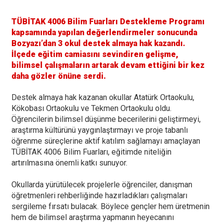
TÜBİTAK 4006 Bilim Fuarları Destekleme Programı
kapsamında yapılan değerlendirmeler sonucunda
Bozyazı’dan 3 okul destek almaya hak kazandı.
İlçede eğitim camiasını sevindiren gelişme,
bilimsel çalışmaların artarak devam ettiğini bir kez
daha gözler önüne serdi.
Destek almaya hak kazanan okullar Atatürk Ortaokulu,
Kökobası Ortaokulu ve Tekmen Ortaokulu oldu.
Öğrencilerin bilimsel düşünme becerilerini geliştirmeyi,
araştırma kültürünü yaygınlaştırmayı ve proje tabanlı
öğrenme süreçlerine aktif katılım sağlamayı amaçlayan
TÜBİTAK 4006 Bilim Fuarları, eğitimde niteliğin
artırılmasına önemli katkı sunuyor.
Okullarda yürütülecek projelerle öğrenciler, danışman
öğretmenleri rehberliğinde hazırladıkları çalışmaları
sergileme fırsatı bulacak. Böylece gençler hem üretmenin
hem de bilimsel araştırma yapmanın heyecanını