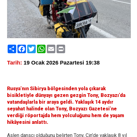
Paylaş
Facebook
Twitter
WhatsApp
Email
Print
Tarih:
19 Ocak 2026 Pazartesi 19:38
Rusya’nın Sibirya bölgesinden yola çıkarak
bisikletiyle dünyayı gezen gezgin Tony, Bozyazı’da
vatandaşlarla bir araya geldi. Yaklaşık 14 aydır
seyahat halinde olan Tony, Bozyazı Gazetesi’ne
verdiği röportajda hem yolculuğunu hem de yaşam
hikâyesini anlattı.
Aslen dansçı olduğunu belirten Tony, Çin’de yaklaşık 8 yıl