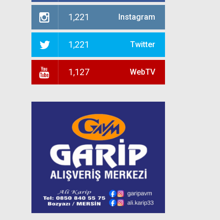
1,221
Instagram
1,221
Twitter
1,127
WebTV