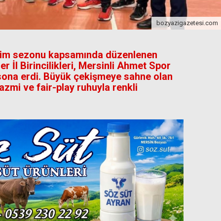
bozyazigazetesi.com
etim sezonu kapsamında düzenlenen
er İl Birincilikleri, Mersinli Ahmet Spor
ona erdi. Büyük çekişmeye sahne olan
zmi ve fair-play ruhuyla renkli