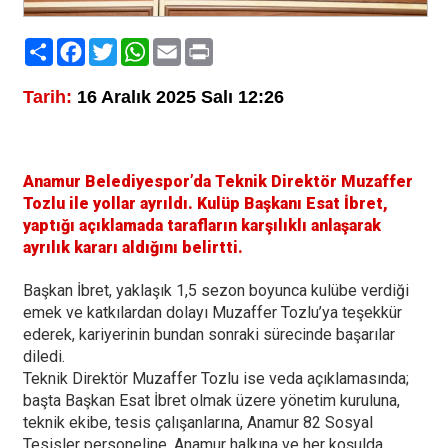
Paylaş
Facebook
Twitter
WhatsApp
Email
Print
Tarih:
16 Aralık 2025 Salı 12:26
Anamur Belediyespor’da Teknik Direktör Muzaffer
Tozlu ile yollar ayrıldı. Kulüp Başkanı Esat İbret,
yaptığı açıklamada tarafların karşılıklı anlaşarak
ayrılık kararı aldığını belirtti.
Başkan İbret, yaklaşık 1,5 sezon boyunca kulübe verdiği
emek ve katkılardan dolayı Muzaffer Tozlu’ya teşekkür
ederek, kariyerinin bundan sonraki sürecinde başarılar
diledi.
Teknik Direktör Muzaffer Tozlu ise veda açıklamasında;
başta Başkan Esat İbret olmak üzere yönetim kuruluna,
teknik ekibe, tesis çalışanlarına, Anamur 82 Sosyal
Tesisler personeline, Anamur halkına ve her koşulda