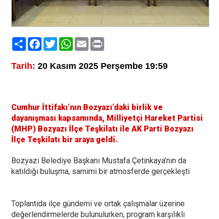
Paylaş
Facebook
Twitter
WhatsApp
Email
Print
Tarih:
20 Kasım 2025 Perşembe 19:59
Cumhur İttifakı’nın Bozyazı’daki birlik ve
dayanışması kapsamında, Milliyetçi Hareket Partisi
(MHP) Bozyazı İlçe Teşkilatı ile AK Parti Bozyazı
İlçe Teşkilatı bir araya geldi.
Bozyazı Belediye Başkanı Mustafa Çetinkaya’nın da
katıldığı buluşma, samimi bir atmosferde gerçekleşti.
Toplantıda ilçe gündemi ve ortak çalışmalar üzerine
değerlendirmelerde bulunulurken, program karşılıklı