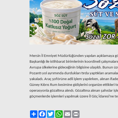
Mersin İl Emniyet Müdürlüğünden yapılan açıklamaya gör
Başkanlığı ile istihbarat birimlerinin koordineli çalışmala
Avrupa ülkelerine gideceğinin bilgisine ulaşıldı. Bunun üz
Pozantı yol ayrımında durdukları tırda yaptıkları arama
yakaladı. Araç şoförüne adli işlem yapılırken, alınan ifad
Güney Kıbrıs Rum kesimine gidişlerini organize ettikleri te
operasyonla gözaltına alındı. Gözaltına alınan şahıslar 
göçmenlerde işlemleri yapılmak üzere İl Göç İdaresi'ne tes
Paylaş
Facebook
Twitter
WhatsApp
Email
Print