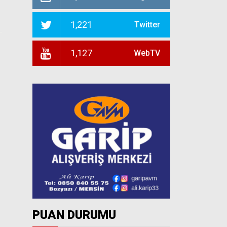
1,221
Twitter
1,127
WebTV
PUAN DURUMU