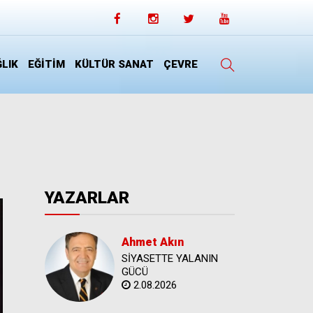
LIK
EĞİTİM
KÜLTÜR SANAT
ÇEVRE
YAZARLAR
Ahmet Akın
SİYASETTE YALANIN
GÜCÜ
2.08.2026