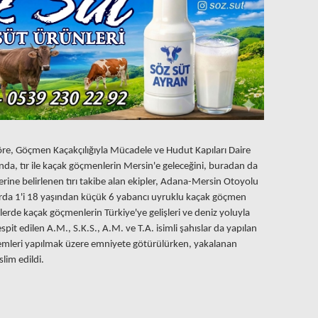
e, Göçmen Kaçakçılığıyla Mücadele ve Hudut Kapıları Daire
rında, tır ile kaçak göçmenlerin Mersin'e geleceğini, buradan da
erine belirlenen tırı takibe alan ekipler, Adana-Mersin Otoyolu
larda 1'i 18 yaşından küçük 6 yabancı uyruklu kaçak göçmen
elerde kaçak göçmenlerin Türkiye'ye gelişleri ve deniz yoluyla
spit edilen A.M., S.K.S., A.M. ve T.A. isimli şahıslar da yapılan
işlemleri yapılmak üzere emniyete götürülürken, yakalanan
lim edildi.