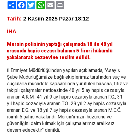
Paylaş
Facebook
Twitter
WhatsApp
Email
Print
Tarih:
2 Kasım 2025 Pazar 18:12
İHA
Mersin polisinin yaptığı çalışmada 18 ile 48 yıl
arasında hapis cezası bulunan 5 firari hükümlü
yakalanarak cezaevine teslim edildi.
İl Emniyet Müdürlüğü’nden yapılan açıklamada, "Asayiş
Şube Müdürlüğümüze bağlı ekiplerimiz tarafından suç ve
suçlularla mücadele kapsamında yürütülen hassas, titiz ve
takipli çalışmalar neticesinde 48 yıl 5 ay hapis cezasıyla
aranan A.K.M., 41 yıl 9 ay hapis cezasıyla aranan F.G., 31
yıl hapis cezasıyla aranan T.Ö., 29 yıl 2 ay hapis cezasıyla
aranan E.G. ve 18 yıl 7 ay hapis cezasıyla aranan M.D.Ö.
isimli 5 şahıs yakalandı. Mersin’imizin huzurunu ve
güvenliğini daim kılmak için çalışmalarımız aralıksız
devam edecektir" denildi.