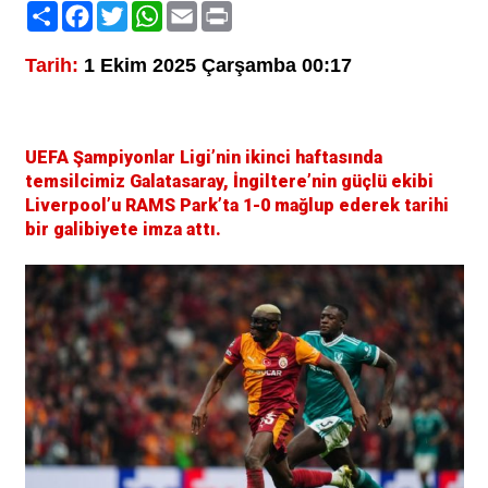
Paylaş
Facebook
Twitter
WhatsApp
Email
Print
Tarih:
1 Ekim 2025 Çarşamba 00:17
UEFA Şampiyonlar Ligi’nin ikinci haftasında
temsilcimiz Galatasaray, İngiltere’nin güçlü ekibi
Liverpool’u RAMS Park’ta 1-0 mağlup ederek tarihi
bir galibiyete imza attı.