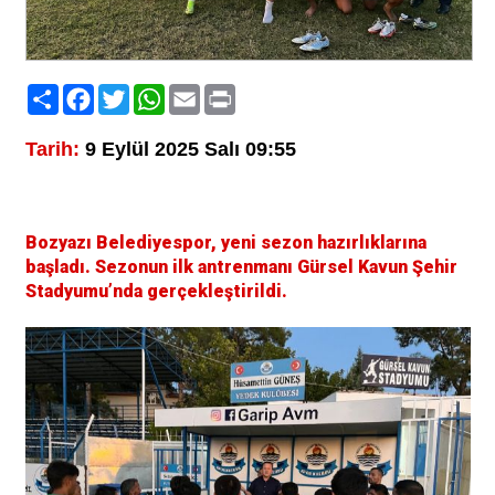
Paylaş
Facebook
Twitter
WhatsApp
Email
Print
Tarih:
9 Eylül 2025 Salı 09:55
Bozyazı Belediyespor, yeni sezon hazırlıklarına
başladı. Sezonun ilk antrenmanı Gürsel Kavun Şehir
Stadyumu’nda gerçekleştirildi.