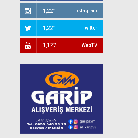
1,221
Instagram
1,221
Twitter
1,127
WebTV