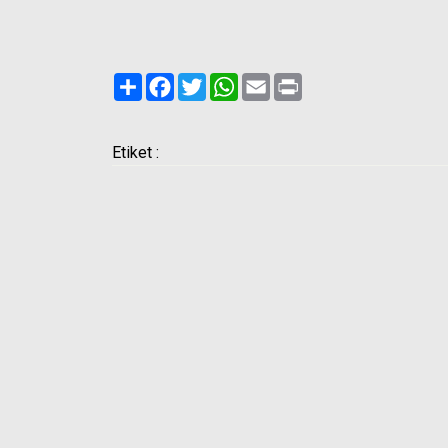
Paylaş
Facebook
Twitter
WhatsApp
Email
Print
Etiket :