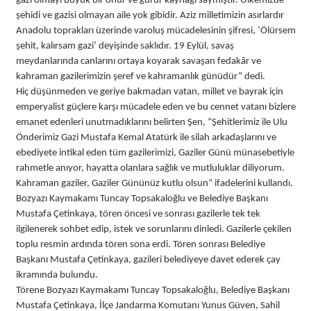
gazi olmayı büyük bir onur ve gurur kaynağı saymıştır. Ülkemizde
şehidi ve gazisi olmayan aile yok gibidir. Aziz milletimizin asırlardır
Anadolu toprakları üzerinde varoluş mücadelesinin şifresi, ‘Ölürsem
şehit, kalırsam gazi’ deyişinde saklıdır. 19 Eylül, savaş
meydanlarında canlarını ortaya koyarak savaşan fedakâr ve
kahraman gazilerimizin şeref ve kahramanlık günüdür” dedi.
Hiç düşünmeden ve geriye bakmadan vatan, millet ve bayrak için
emperyalist güçlere karşı mücadele eden ve bu cennet vatanı bizlere
emanet edenleri unutmadıklarını belirten Şen, “Şehitlerimiz ile Ulu
Önderimiz Gazi Mustafa Kemal Atatürk ile silah arkadaşlarını ve
ebediyete intikal eden tüm gazilerimizi, Gaziler Günü münasebetiyle
rahmetle anıyor, hayatta olanlara sağlık ve mutluluklar diliyorum.
Kahraman gaziler, Gaziler Gününüz kutlu olsun” ifadelerini kullandı.
Bozyazı Kaymakamı Tuncay Topsakaloğlu ve Belediye Başkanı
Mustafa Çetinkaya, tören öncesi ve sonrası gazilerle tek tek
ilgilenerek sohbet edip, istek ve sorunlarını dinledi. Gazilerle çekilen
toplu resmin ardında tören sona erdi. Tören sonrası Belediye
Başkanı Mustafa Çetinkaya, gazileri belediyeye davet ederek çay
ikramında bulundu.
Törene Bozyazı Kaymakamı Tuncay Topsakaloğlu, Belediye Başkanı
Mustafa Çetinkaya, İlçe Jandarma Komutanı Yunus Güven, Sahil