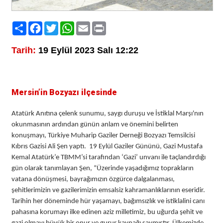
Paylaş
Facebook
Twitter
WhatsApp
Email
Print
Tarih:
19 Eylül 2023 Salı 12:22
Mersin’in Bozyazı ilçesinde
Atatürk Anıtına çelenk sunumu, saygı duruşu ve İstiklal Marşı'nın
okunmasının ardından günün anlam ve önemini belirten
konuşmayı, Türkiye Muharip Gaziler Derneği Bozyazı Temsilcisi
Kıbrıs Gazisi Ali Şen yaptı. 19 Eylül Gaziler Gününü, Gazi Mustafa
Kemal Atatürk’e TBMM’si tarafından ‘Gazi’ unvanı ile taçlandırdığı
gün olarak tanımlayan Şen, “Üzerinde yaşadığımız toprakların
vatana dönüşmesi, bayrağımızın özgürce dalgalanması,
şehitlerimizin ve gazilerimizin emsalsiz kahramanlıklarının eseridir.
Tarihin her döneminde hür yaşamayı, bağımsızlık ve istiklalini canı
pahasına korumayı ilke edinen aziz milletimiz, bu uğurda şehit ve