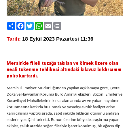
Paylaş
Facebook
Twitter
WhatsApp
Email
Print
Tarih:
18 Eylül 2023 Pazartesi 11:36
Mersin’de fileli tuzağa takılan ve ölmek üzere olan
nesli tükenme tehlikesi altındaki kılavuz bıldırcınını
polis kurtardı.
Mersin İl Emniyet Müdürlüğünden yapılan açıklamaya göre, Çevre,
Doğa ve Hayvanları Koruma Büro Amirliği ekipleri, Bozön, Emirler ve
Kocavilayet Mahallelerinin kırsal alanlarında av ve yaban hayatının
korunmasına katkıda bulunmak ve yasadışı avcılık faaliyetlerine
karşı çalışma yaptığı sırada, sabit şekilde bıldırcın ötüşünü andıran
seslerin geldiğini fark etti. Bunun üzerine bölgede araştırma yapan
ekipler, çalılık arazide soğan filesiyle işaret konulmuş, bir ağacın dip