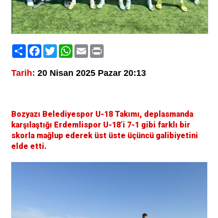
Paylaş
Facebook
Twitter
WhatsApp
Email
Print
Tarih:
20 Nisan 2025 Pazar 20:13
Bozyazı Belediyespor U-18 Takımı, deplasmanda
karşılaştığı Erdemlispor U-18’i 7-1 gibi farklı bir
skorla mağlup ederek üst üste üçüncü galibiyetini
elde etti.