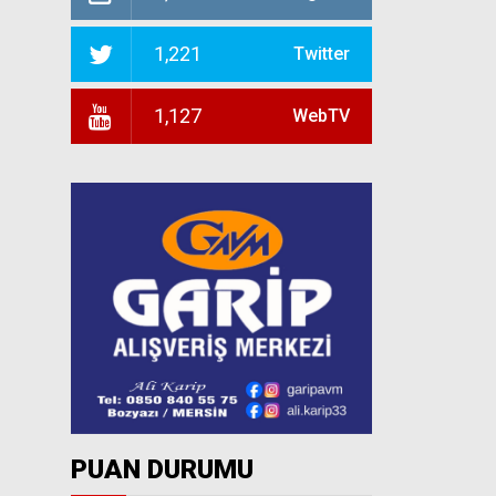
1,221
Twitter
1,127
WebTV
PUAN DURUMU