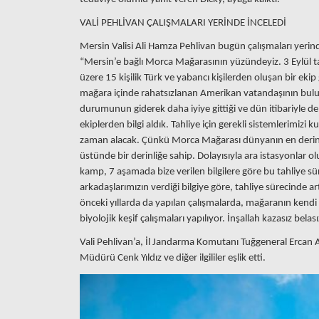
VALİ PEHLİVAN ÇALIŞMALARI YERİNDE İNCELEDİ
Mersin Valisi Ali Hamza Pehlivan bugün çalışmaları yerin
“Mersin’e bağlı Morca Mağarasının yüzündeyiz. 3 Eylül tar
üzere 15 kişilik Türk ve yabancı kişilerden oluşan bir e
mağara içinde rahatsızlanan Amerikan vatandaşının bul
durumunun giderek daha iyiye gittiği ve dün itibariyle de s
ekiplerden bilgi aldık. Tahliye için gerekli sistemlerimizi 
zaman alacak. Çünkü Morca Mağarası dünyanın en derin m
üstünde bir derinliğe sahip. Dolayısıyla ara istasyonlar 
kamp, 7 aşamada bize verilen bilgilere göre bu tahliye sü
arkadaşlarımızın verdiği bilgiye göre, tahliye sürecinde ar
önceki yıllarda da yapılan çalışmalarda, mağaranın kendi öz
biyolojik keşif çalışmaları yapılıyor. İnşallah kazasız bel
Vali Pehlivan’a, İl Jandarma Komutanı Tuğgeneral Ercan
Müdürü Cenk Yıldız ve diğer ilgililer eşlik etti.