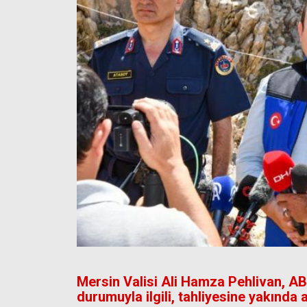
Mersin Valisi Ali Hamza Pehlivan, ABD
durumuyla ilgili, tahliyesine yakında