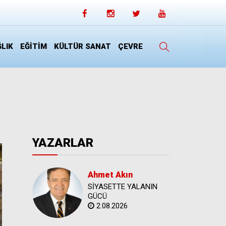
LIK
EĞİTİM
KÜLTÜR SANAT
ÇEVRE
YAZARLAR
Ahmet Akın
SİYASETTE YALANIN
GÜCÜ
2.08.2026