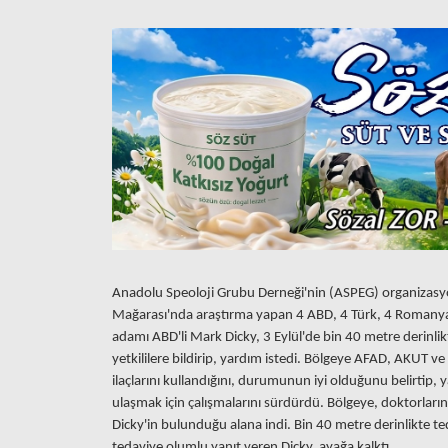
Anadolu Speoloji Grubu Derneği'nin (ASPEG) organizas
Mağarası'nda araştırma yapan 4 ABD, 4 Türk, 4 Romanya 
adamı ABD'li Mark Dicky, 3 Eylül'de bin 40 metre derinlikt
yetkililere bildirip, yardım istedi. Bölgeye AFAD, AKUT ve 
ilaçlarını kullandığını, durumunun iyi olduğunu belirtip, y
ulaşmak için çalışmalarını sürdürdü. Bölgeye, doktorların
Dicky'in bulunduğu alana indi. Bin 40 metre derinlikte te
tedaviye olumlu yanıt veren Dicky, ayağa kalktı.