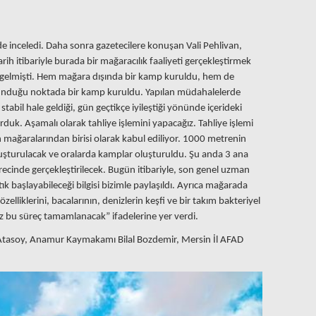
de inceledi. Daha sonra gazetecilere konuşan Vali Pehlivan,
ih itibariyle burada bir mağaracılık faaliyeti gerçekleştirmek
kip gelmişti. Hem mağara dışında bir kamp kuruldu, hem de
unduğu noktada bir kamp kuruldu. Yapılan müdahalelerde
tabil hale geldiği, gün geçtikçe iyileştiği yönünde içerideki
kurduk. Aşamalı olarak tahliye işlemini yapacağız. Tahliye işlemi
ağaralarından birisi olarak kabul ediliyor. 1000 metrenin
oluşturulacak ve oralarda kamplar oluşturuldu. Şu anda 3 ana
recinde gerçekleştirilecek. Bugün itibariyle, son genel uzman
tık başlayabileceği bilgisi bizimle paylaşıldı. Ayrıca mağarada
elliklerini, bacalarının, denizlerin keşfi ve bir takım bakteriyel
asız bu süreç tamamlanacak” ifadelerine yer verdi.
 Atasoy, Anamur Kaymakamı Bilal Bozdemir, Mersin İl AFAD