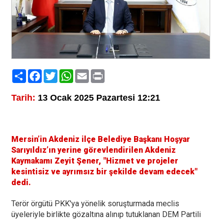
Paylaş
Facebook
Twitter
WhatsApp
Email
Print
Tarih:
13 Ocak 2025 Pazartesi 12:21
Mersin’in Akdeniz ilçe Belediye Başkanı Hoşyar
Sarıyıldız’ın yerine görevlendirilen Akdeniz
Kaymakamı Zeyit Şener, "Hizmet ve projeler
kesintisiz ve ayrımsız bir şekilde devam edecek"
dedi.
Terör örgütü PKK'ya yönelik soruşturmada meclis
üyeleriyle birlikte gözaltına alınıp tutuklanan DEM Partili