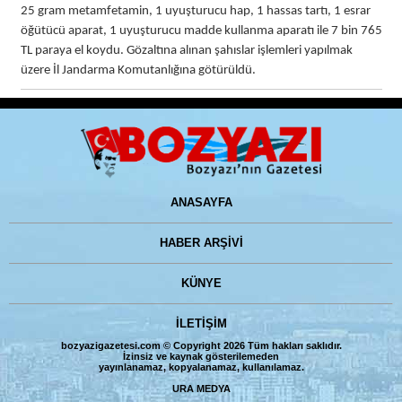
25 gram metamfetamin, 1 uyuşturucu hap, 1 hassas tartı, 1 esrar
öğütücü aparat, 1 uyuşturucu madde kullanma aparatı ile 7 bin 765
TL paraya el koydu. Gözaltına alınan şahıslar işlemleri yapılmak
üzere İl Jandarma Komutanlığına götürüldü.
ANASAYFA
HABER ARŞİVİ
KÜNYE
İLETİŞİM
bozyazigazetesi.com © Copyright 2026 Tüm hakları saklıdır.
İzinsiz ve kaynak gösterilemeden
yayınlanamaz, kopyalanamaz, kullanılamaz.
URA MEDYA