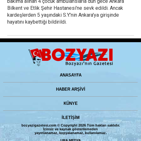
bakıma alınan 4 çocuk ambulanslarla dün gece Ankara
Bilkent ve Etlik Şehir Hastanesi'ne sevk edildi. Ancak
kardeşlerden 5 yaşındaki S.Y.'nin Ankara'ya girişinde
hayatını kaybettiği bildirildi.
ANASAYFA
HABER ARŞİVİ
KÜNYE
İLETİŞİM
bozyazigazetesi.com © Copyright 2026 Tüm hakları saklıdır.
İzinsiz ve kaynak gösterilemeden
yayınlanamaz, kopyalanamaz, kullanılamaz.
URA MEDYA