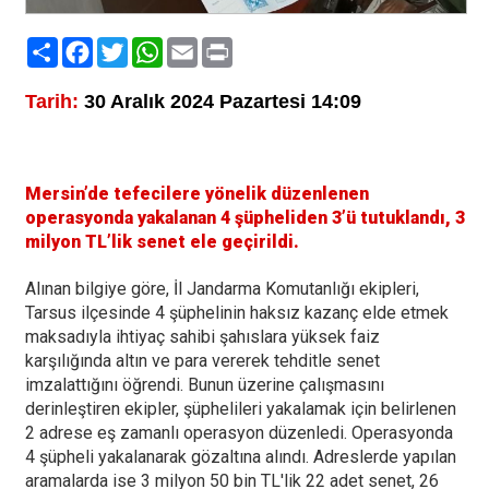
Paylaş
Facebook
Twitter
WhatsApp
Email
Print
Tarih:
30 Aralık 2024 Pazartesi 14:09
Mersin’de tefecilere yönelik düzenlenen
operasyonda yakalanan 4 şüpheliden 3’ü tutuklandı, 3
milyon TL’lik senet ele geçirildi.
Alınan bilgiye göre, İl Jandarma Komutanlığı ekipleri,
Tarsus ilçesinde 4 şüphelinin haksız kazanç elde etmek
maksadıyla ihtiyaç sahibi şahıslara yüksek faiz
karşılığında altın ve para vererek tehditle senet
imzalattığını öğrendi. Bunun üzerine çalışmasını
derinleştiren ekipler, şüphelileri yakalamak için belirlenen
2 adrese eş zamanlı operasyon düzenledi. Operasyonda
4 şüpheli yakalanarak gözaltına alındı. Adreslerde yapılan
aramalarda ise 3 milyon 50 bin TL'lik 22 adet senet, 26