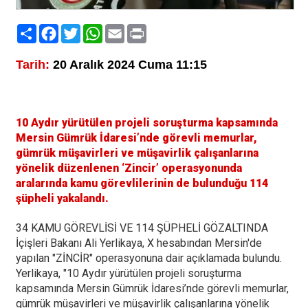
Paylaş
Facebook
Twitter
WhatsApp
Email
Print
Tarih:
20 Aralık 2024 Cuma 11:15
10 Aydır yürütülen projeli soruşturma kapsamında
Mersin Gümrük İdaresi’nde görevli memurlar,
gümrük müşavirleri ve müşavirlik çalışanlarına
yönelik düzenlenen ‘Zincir’ operasyonunda
aralarında kamu görevlilerinin de bulunduğu 114
şüpheli yakalandı.
34 KAMU GÖREVLİSİ VE 114 ŞÜPHELİ GÖZALTINDA
İçişleri Bakanı Ali Yerlikaya, X hesabından Mersin'de
yapılan "ZİNCİR" operasyonuna dair açıklamada bulundu.
Yerlikaya, "10 Aydır yürütülen projeli soruşturma
kapsamında Mersin Gümrük İdaresi’nde görevli memurlar,
gümrük müşavirleri ve müşavirlik çalışanlarına yönelik