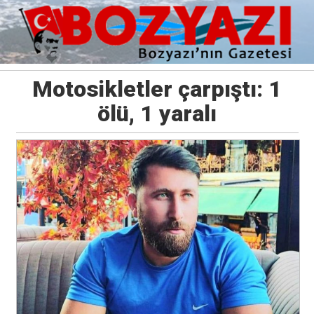
Motosikletler çarpıştı: 1
ölü, 1 yaralı