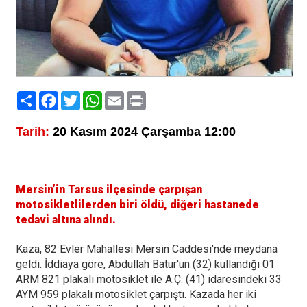
Paylaş
Facebook
Twitter
WhatsApp
Email
Print
Tarih:
20 Kasım 2024 Çarşamba 12:00
Mersin’in Tarsus ilçesinde çarpışan
motosikletlilerden biri öldü, diğeri hastanede
tedavi altına alındı.
Kaza, 82 Evler Mahallesi Mersin Caddesi'nde meydana
geldi. İddiaya göre, Abdullah Batur'un (32) kullandığı 01
ARM 821 plakalı motosiklet ile A.Ç. (41) idaresindeki 33
AYM 959 plakalı motosiklet çarpıştı. Kazada her iki