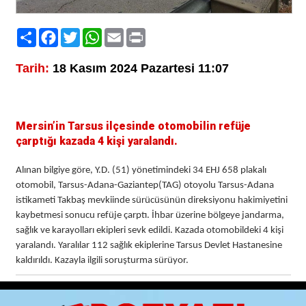
Paylaş
Facebook
Twitter
WhatsApp
Email
Print
Tarih:
18 Kasım 2024 Pazartesi 11:07
Mersin’in Tarsus ilçesinde otomobilin refüje
çarptığı kazada 4 kişi yaralandı.
Alınan bilgiye göre, Y.D. (51) yönetimindeki 34 EHJ 658 plakalı
otomobil, Tarsus-Adana-Gaziantep(TAG) otoyolu Tarsus-Adana
istikameti Takbaş mevkiinde sürücüsünün direksiyonu hakimiyetini
kaybetmesi sonucu refüje çarptı. İhbar üzerine bölgeye jandarma,
sağlık ve karayolları ekipleri sevk edildi. Kazada otomobildeki 4 kişi
yaralandı. Yaralılar 112 sağlık ekiplerine Tarsus Devlet Hastanesine
kaldırıldı. Kazayla ilgili soruşturma sürüyor.