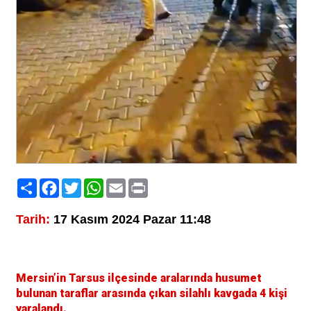
Paylaş
Facebook
Twitter
WhatsApp
Email
Print
Tarih:
17 Kasım 2024 Pazar 11:48
Mersin’in Tarsus ilçesinde aralarında husumet
bulunan taraflar arasında çıkan silahlı kavgada 4 kişi
yaralandı.