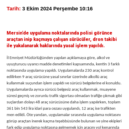
Tarih:
3 Ekim 2024 Perşembe 10:16
Mersin’de uygulama noktalarında polisi görünce
araçtan inip kaçmaya çalışan sürücüler, dron takibi
ile yakalanarak haklarında yasal işlem yapıldı.
İl Emniyet Müdürlüğünden yapılan açıklamaya göre, alkol ve
uyuşturucu uyarıcı madde denetimleri kapsamında, kentin 3 farklı
noktasında uygulama yapıldı. Uygulamalarda 230 araç kontrol
edilirken 9 araç sürücüne yasal sınırlar üzerinde alkollü araç
kullanmak suçundan işlem yapıldı ve sürücü belgelerine el konuldu.
Uygulamalarda ayrıca sürücü belgesiz araç kullanmak, muayene
süresi geçmiş ve zorunlu trafik sigortası olmadan trafiğe çıkmak gibi
suçlardan dolayı 48 araç sürücüsüne daha işlem yapılırken, toplam
361 bin 543 lira idari para cezası uygulandı, 12 araç ise trafikten
men edildi. Öte yandan, uygulamalar sırasında uygulama noktasını
görüp araçtan inerek kaçma teşebbüsünde bulunan ve yine ekipleri
fark edip uygulama noktasına gelmemek için aracını yol kenarında