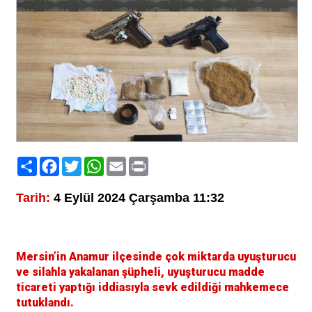
Paylaş
Facebook
Twitter
WhatsApp
Email
Print
Tarih:
4 Eylül 2024 Çarşamba 11:32
Mersin’in Anamur ilçesinde çok miktarda uyuşturucu
ve silahla yakalanan şüpheli, uyuşturucu madde
ticareti yaptığı iddiasıyla sevk edildiği mahkemece
tutuklandı.