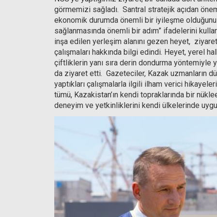
görmemizi sağladı. Santral stratejik açıdan önem
ekonomik durumda önemli bir iyileşme olduğunu gö
sağlanmasında önemli bir adım” ifadelerini kul
inşa edilen yerleşim alanını gezen heyet, ziyare
çalışmaları hakkında bilgi edindi. Heyet, yerel hal
çiftliklerin yanı sıra derin dondurma yöntemiyle y
da ziyaret etti. Gazeteciler, Kazak uzmanların d
yaptıkları çalışmalarla ilgili ilham verici hikayele
tümü, Kazakistan’ın kendi topraklarında bir nükle
deneyim ve yetkinliklerini kendi ülkelerinde uygul