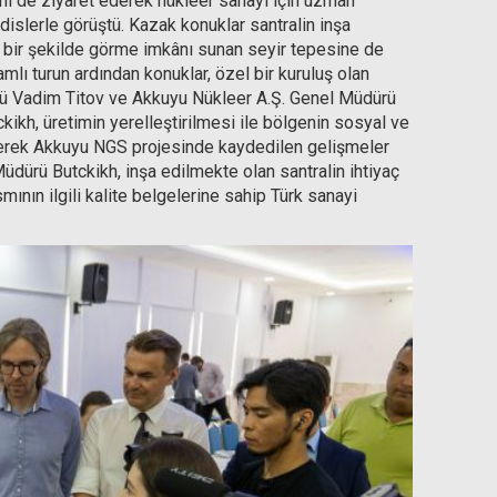
ni de ziyaret ederek nükleer sanayi için uzman
slerle görüştü. Kazak konuklar santralin inşa
ik bir şekilde görme imkânı sunan seyir tepesine de
lı turun ardından konuklar, özel bir kuruluş olan
rü Vadim Titov ve Akkuyu Nükleer A.Ş. Genel Müdürü
kikh, üretimin yerelleştirilmesi ile bölgenin sosyal ve
nerek Akkuyu NGS projesinde kaydedilen gelişmeler
üdürü Butckikh, inşa edilmekte olan santralin ihtiyaç
nın ilgili kalite belgelerine sahip Türk sanayi