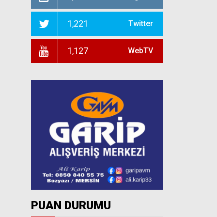
1,221
Twitter
1,127
WebTV
PUAN DURUMU