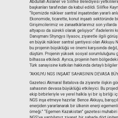
Abdullah Aslaner ve Silifke Belediyesi yetkililerin
başkanları tarafından da kabul edildi. Silifke Kay
“İlçemizde nükleer santral inşaatından yararlı 
Ekonomide, ticarette, konut inşaatı sektöründe büy
Girişimcilerimiz ve zanaatkârlarımız son yıllarda g
altyapısı da sürekli olarak gelişiyor” ifadelerini
Danışmanı Shyngys Ilyasov, ziyaretle ilgili görüş
en büyük nükleer santral şantiyesi olan Akkuyu N
bu projenin büyüklüğü ve önemi karşısında değil,
düştüm. Projenin yüksek sosyal sorumluluğunu gös
bilhassa etkiledi. Ayrıca, projenin hem bölgedeki
Türk sanayisine katkıları hakkında detaylı bilgiler 
“AKKUYU NGS INŞAAT SAHASININ DEVASA BÜY
Gazeteci Akmaral Batalova da ziyarete ilişkin gör
sahasının devasa büyüklüğü etkileyici. Bu projede
ekip birbirleriyle ve yerel halkla iyi bir iş birliğ
NGS inşa etmeye hazırlar. Bence Akkuyu, barışçıl 
enerjiden yararlanarak bir ülkenin enerji egemen
örneği.” “Egemen Kazakistan” gazetesi muhabiri N
NGS’ye yaptığımız ziyaret, bir sahada dört üniten