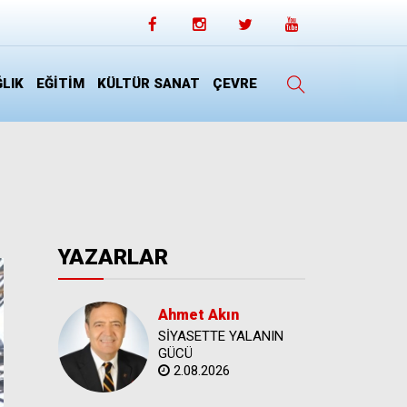
LIK
EĞİTİM
KÜLTÜR SANAT
ÇEVRE
YAZARLAR
Ahmet Akın
SİYASETTE YALANIN
GÜCÜ
2.08.2026