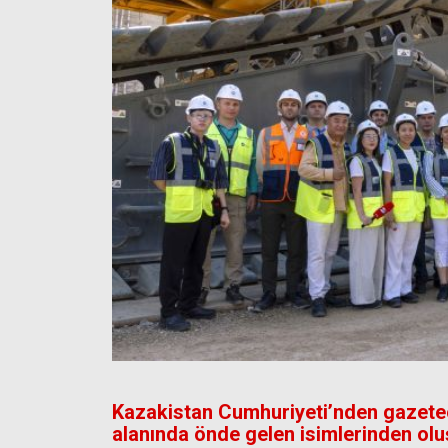
Kazakistan Cumhuriyeti’nden gazeteci
alanında önde gelen isimlerinden olu