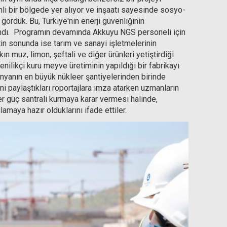
li bir bölgede yer alıyor ve inşaatı sayesinde sosyo-
rdük. Bu, Türkiye'nin enerji güvenliğinin
landı. Programın devamında Akkuyu NGS personeli için
tin sonunda ise tarım ve sanayi işletmelerinin
kın muz, limon, şeftali ve diğer ürünleri yetiştirdiği
enilikçi kuru meyve üretiminin yapıldığı bir fabrikayı
ünyanın en büyük nükleer şantiyelerinden birinde
rini paylaştıkları röportajlara imza atarken uzmanların
er güç santrali kurmaya karar vermesi halinde,
amaya hazır olduklarını ifade ettiler.