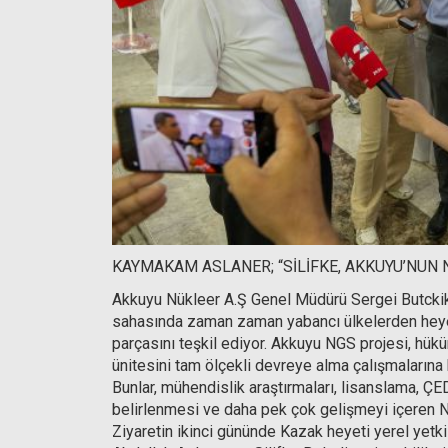
KAYMAKAM ASLANER; “SİLİFKE, AKKUYU’NUN
Akkuyu Nükleer A.Ş Genel Müdürü Sergei Butckikh 
sahasında zaman zaman yabancı ülkelerden heyetle
parçasını teşkil ediyor. Akkuyu NGS projesi, hük
ünitesini tam ölçekli devreye alma çalışmalarına 
Bunlar, mühendislik araştırmaları, lisanslama, ÇE
belirlenmesi ve daha pek çok gelişmeyi içeren NG
Ziyaretin ikinci gününde Kazak heyeti yerel yetkil