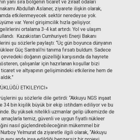
in yanı sıra bölgenin ticaret ve ziraat odaları
makamı Abdullah Aslaner, ziyarete ilişkin olarak,
anlamda etkilenmeyecek sektör neredeyse yok.
üme var. Yerel girişimcilik hızla gelişiyor.
elirlerini ortalama 3-4 kat artırdı. Yol ve ulaşım
 kullandı. Kazakistan Cumhuriyeti Enerji Bakanı
lerini şu sözlerle paylaştı: “Üç gün boyunca dünyanın
ükleer Güç Santrali’ni tanıma fırsatı buldum. Sadece
 çevredeki doğanın güzelliği karşısında da hayrete
teren, çalışanlar için hazırlanan koşullar bizi
 ticaret ve altyapının gelişimindeki etkilerine hem de
aldık.”
ÜKLÜĞÜ ETKILEYICI»
üşlerini şu sözlerle dile getirdi: “Akkuyu NGS inşaat
 34 bin kişilik büyük bir ekip istihdam ediliyor ve bu
i içinde. Bu yüksek nitelikli uzmanlar gelip ülkemizde de
amaçlarla temiz, güvenli ve uygun fiyatlı nükleer
liğini nasıl güçlendirebileceğinin mükemmel bir
urboy Yelmurat da ziyaretle ilgili olarak, “Akkuyu
in aynı anda inşa edildiği benzersiz bir projeyi