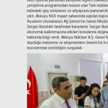
NGS işletme personeli yetiştiren eğitim merkezi
yetiştirme programından mezun olan Türk mühendi
halindeki güç ünitelerini ve altyapısını panoram
çıktı. Akkuyu NGS inşaat sahasında yapılan kapsam
Rusatom Uluslararası Ağ Şirketi’nin Genel Müdü
Sergei Butckikh tarafından karşılandı. Sergei Butc
ekonomik kalkınmasına etkileri konularına deği
hakkında bilgi verdi. Akkuyu Nükleer A.Ş. Genel M
duyduğu malzeme ve ekipmanların önemli bir kısmı
tesislerinde üretildiğini vurguladı.