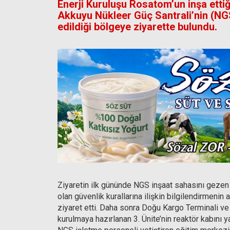
Enerji Kuruluşu Rosatom’un inşa ettiği
Akkuyu Nükleer Güç Santrali’nin (NGS
edildiği bölgeye ziyarette bulundu.
Ziyaretin ilk gününde NGS inşaat sahasını gezen h
olan güvenlik kurallarına ilişkin bilgilendirmenin
ziyaret etti. Daha sonra Doğu Kargo Terminali 
kurulmaya hazırlanan 3. Ünite’nin reaktör kabını 