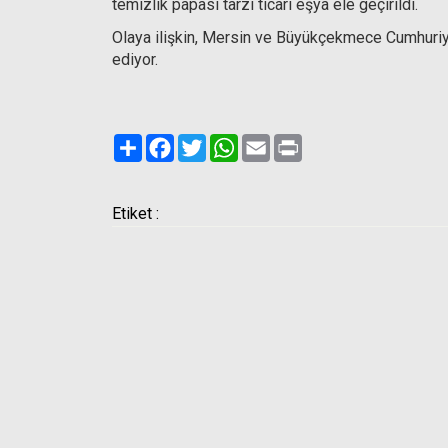
temizlik papası tarzı ticari eşya ele geçirildi.
Olaya ilişkin, Mersin ve Büyükçekmece Cumhuriy
ediyor.
Paylaş
Facebook
Twitter
WhatsApp
Email
Print
Etiket :