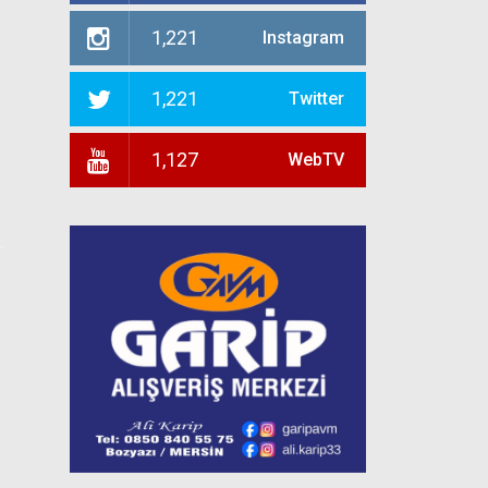
1,221
Instagram
1,221
Twitter
1,127
WebTV