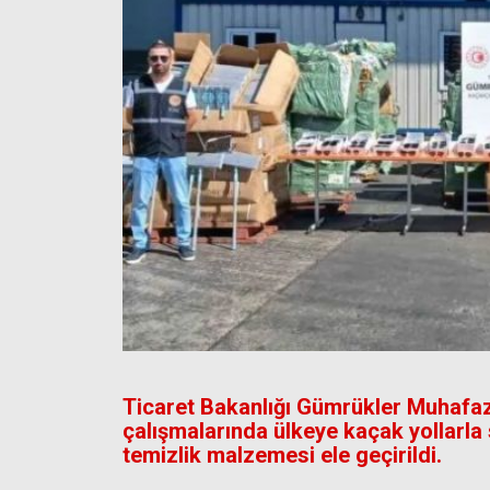
Ticaret Bakanlığı Gümrükler Muhafaza
çalışmalarında ülkeye kaçak yollarla
temizlik malzemesi ele geçirildi.