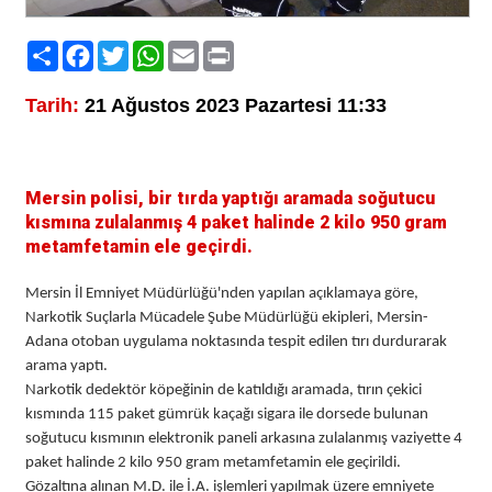
Paylaş
Facebook
Twitter
WhatsApp
Email
Print
Tarih:
21 Ağustos 2023 Pazartesi 11:33
Mersin polisi, bir tırda yaptığı aramada soğutucu
kısmına zulalanmış 4 paket halinde 2 kilo 950 gram
metamfetamin ele geçirdi.
Mersin İl Emniyet Müdürlüğü'nden yapılan açıklamaya göre,
Narkotik Suçlarla Mücadele Şube Müdürlüğü ekipleri, Mersin-
Adana otoban uygulama noktasında tespit edilen tırı durdurarak
arama yaptı.
Narkotik dedektör köpeğinin de katıldığı aramada, tırın çekici
kısmında 115 paket gümrük kaçağı sigara ile dorsede bulunan
soğutucu kısmının elektronik paneli arkasına zulalanmış vaziyette 4
paket halinde 2 kilo 950 gram metamfetamin ele geçirildi.
Gözaltına alınan M.D. ile İ.A. işlemleri yapılmak üzere emniyete