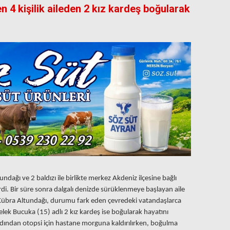
n 4 kişilik aileden 2 kız kardeş boğularak
ndağı ve 2 baldızı ile birlikte merkez Akdeniz ilçesine bağlı
rdi. Bir süre sonra dalgalı denizde sürüklenmeye başlayan aile
şi Kübra Altundağı, durumu fark eden çevredeki vatandaşlarca
elek Bucuka (15) adlı 2 kız kardeş ise boğularak hayatını
ardından otopsi için hastane morguna kaldırılırken, boğulma