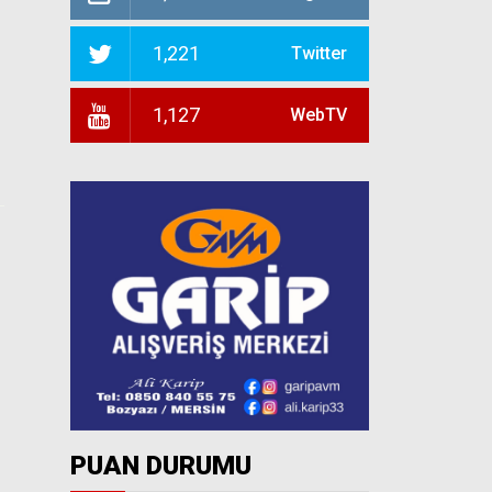
1,221
Twitter
1,127
WebTV
PUAN DURUMU