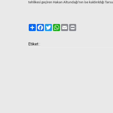
tehlikesi geçiren Hakan Altundağı'nın ise kaldırıldığı Tar
Paylaş
Facebook
Twitter
WhatsApp
Email
Print
Etiket :