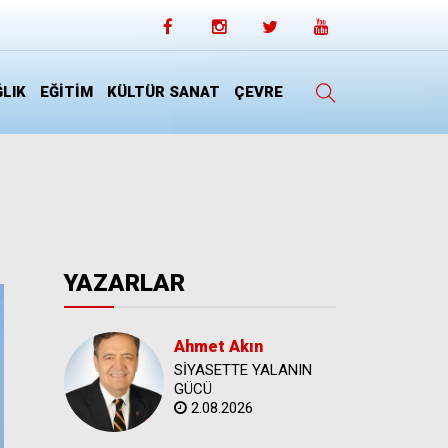
LIK
EĞİTİM
KÜLTÜR SANAT
ÇEVRE
YAZARLAR
Ahmet Akın
SİYASETTE YALANIN
GÜCÜ
2.08.2026