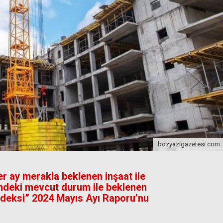
bozyazigazetesi.com
er ay merakla beklenen inşaat ile
rindeki mevcut durum ile beklenen
ndeksi” 2024 Mayıs Ayı Raporu’nu