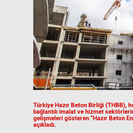
Türkiye Hazır Beton Birliği (THBB), h
bağlantılı imalat ve hizmet sektörle
gelişmeleri gösteren “Hazır Beton E
açıkladı.