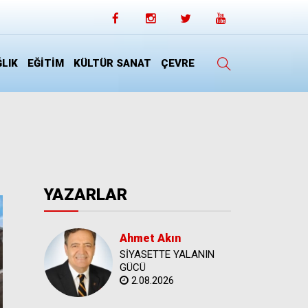
LIK
EĞİTİM
KÜLTÜR SANAT
ÇEVRE
YAZARLAR
Ahmet Akın
SİYASETTE YALANIN
GÜCÜ
2.08.2026