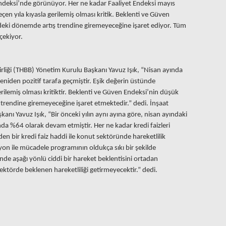
ndeksi’nde görünüyor. Her ne kadar Faaliyet Endeksi mayıs
n yıla kıyasla gerilemiş olması kritik. Beklenti ve Güven
eki dönemde artış trendine giremeyeceğine işaret ediyor. Tüm
çekiyor.
rliği (THBB) Yönetim Kurulu Başkanı Yavuz Işık, “Nisan ayında
eniden pozitif tarafa geçmiştir. Eşik değerin üstünde
rilemiş olması kritiktir. Beklenti ve Güven Endeksi’nin düşük
rendine giremeyeceğine işaret etmektedir.” dedi. İnşaat
ı Yavuz Işık, “Bir önceki yılın aynı ayına göre, nisan ayındaki
nda %64 olarak devam etmiştir. Her ne kadar kredi faizleri
n bir kredi faiz haddi ile konut sektöründe hareketlilik
n ile mücadele programının oldukça sıkı bir şekilde
inde aşağı yönlü ciddi bir hareket beklentisini ortadan
sektörde beklenen hareketliliği getirmeyecektir.” dedi.