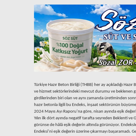
Türkiye Hazır Beton Birliği (THBB) her ay açıkladığı Hazır 
ve hizmet sektörlerindeki mevcut durumu ve beklenen ge
girdilerinden biri olan ve aynı zamanda üretiminden sonra
hazır betonla ilgili bu Endeks, inşaat sektörünün büyüme
2024 Mayıs Ayı Raporu’na göre, nisan ayında eşik değerin
Yılın ilk dört ayında negatif tarafta seyreden Beklenti v
görünse de hâlâ eşik değerin altında görünüyor. Endeksle
Endeksi’ni eşik değerin üzerine çıkarmayı başaramadı. Ge