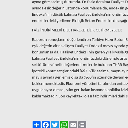
ayına göre azalmış durumda. En fazla daralma Faaliyet E
ayında eşik değerin üstünde konumlansa da, endeksin geçe
Endeksi’nin düşük kalması Faaliyet Endeksi’nin önümüzd
endekslerdeki gerileme Birleşik Beton Endeksini de aşağı 
FAİZ İNDİRİMLERİ BİLE HAREKETLİLİK GETİRMEYECEK
Raporun sonuçlarını değerlendiren Türkiye Hazır Beton Bi
eşik değerin altına düşen Faaliyet Endeksi mayıs ayında y
konumlansa da, Faaliyet Endeksi’nin geçen yıla kıyasla ge
kalması Faaliyet Endeksi’nin önümüzdeki dönemde artış t
sektörüne yönelik değerlendirmelerde bulunan THBB Başkan
ipotekli konut satışlarındaki %67,5’lik azalma, mayıs ayı
mayıs ayında gerilemiş olsa da %60’ın üzerinde devam ede
beklenmemektedir. Ekonomi yönetimi tarafından enflasyo
uygulanıyor olması, yılın geri kalan kısmında politika faiz
kaldırmaktadır. Son çeyrekteki olası faiz indirimleri dahi 
Paylaş
Facebook
Twitter
WhatsApp
Email
Print