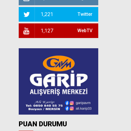
1,221
Twitter
1,127
WebTV
PUAN DURUMU